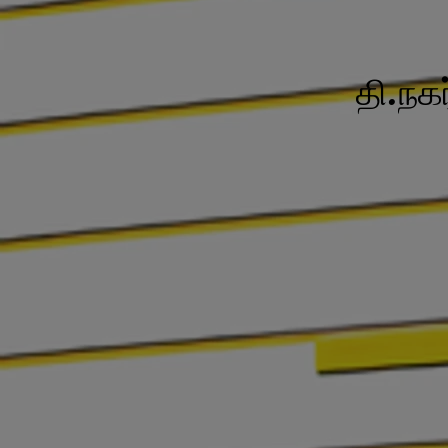
தி.நக