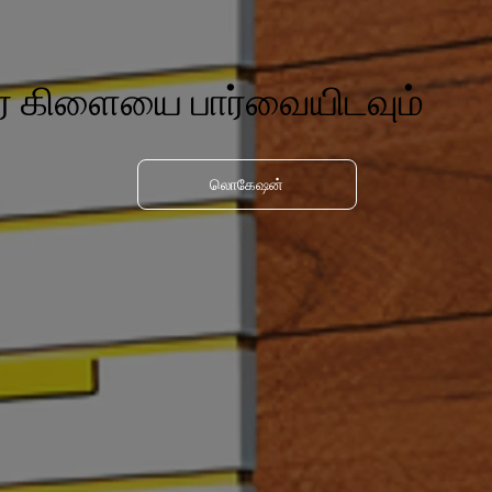
ர் கிளையை பார்வையிடவும்
லொகேஷன்