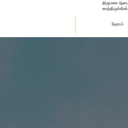
திருமண ஆடைகள
காத்திருக்கின
ஹோம்